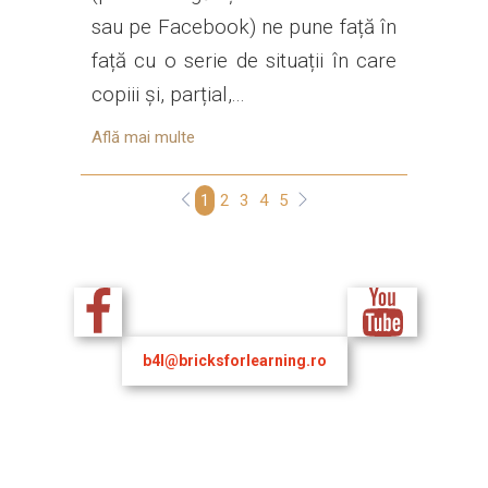
sau pe Facebook) ne pune față în
față cu o serie de situații în care
copiii și, parțial,...
Află mai multe
1
2
3
4
5
b4l@bricksforlearning.ro