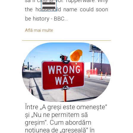
să îl citiți și voi: Tupperware: Why
the household name could soon
be history - BBC...
Află mai multe
Între „A greși este omenește”
și „Nu ne permitem să
greșim”. Cum abordăm
noțiunea de „greșeală” în