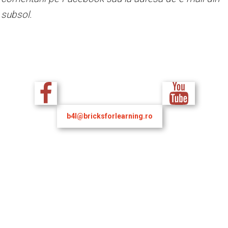
subsol.
b4l@bricksforlearning.ro