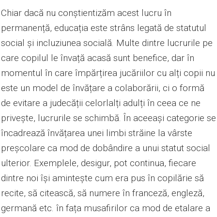
Chiar dacă nu conștientizăm acest lucru în
permanență, educația este strâns legată de statutul
social și incluziunea socială. Multe dintre lucrurile pe
care copilul le învață acasă sunt benefice, dar în
momentul în care împărțirea jucăriilor cu alți copii nu
este un model de învățare a colaborării, ci o formă
de evitare a judecății celorlalți adulți în ceea ce ne
privește, lucrurile se schimbă. În aceeași categorie se
încadrează învățarea unei limbi străine la vârste
preșcolare ca mod de dobândire a unui statut social
ulterior. Exemplele, desigur, pot continua, fiecare
dintre noi își amintește cum era pus în copilărie să
recite, să citească, să numere în franceză, engleză,
germană etc. în fața musafirilor ca mod de etalare a