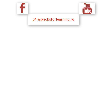
b4l@bricksforlearning.ro