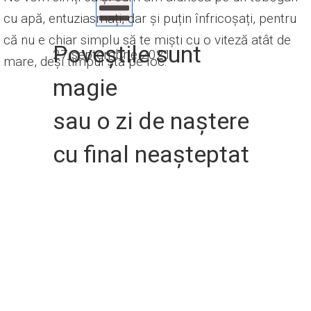
cu apă, entuziasmați, dar și puțin înfricoșați, pentru
că nu e chiar simplu să te miști cu o viteză atât de
Poveștile sunt
27 septembrie 2021
mare, deși timpul stă pe loc.
magie
sau o zi de naștere
cu final neașteptat