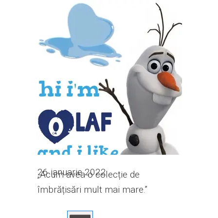
26 ianuarie 2022
„Acum avea o colecție de
îmbrățisări mult mai mare.”