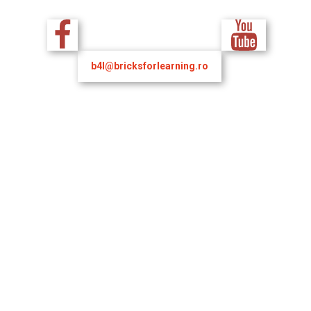
b4l@bricksforlearning.ro