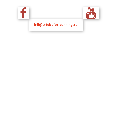
b4l@bricksforlearning.ro