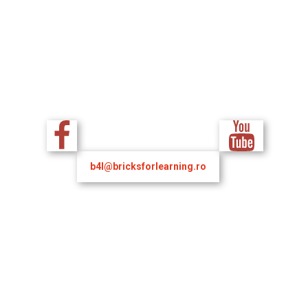
b4l@bricksforlearning.ro