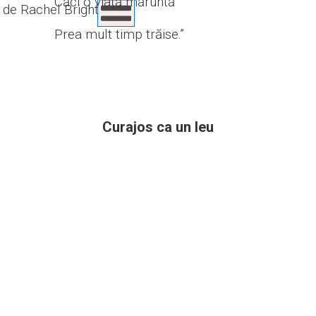
Căci o viață măruntă
de Rachel Bright
Prea mult timp trăise.”
Curajos ca un leu