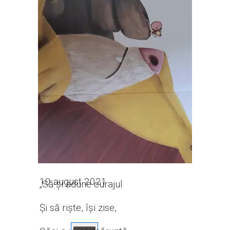
10 august 2021
„Să-și adune curajul
Și să riște, își zise,