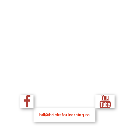
b4l@bricksforlearning.ro