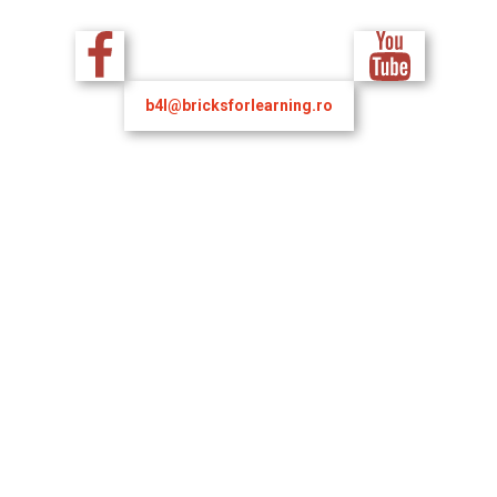
b4l@bricksforlearning.ro