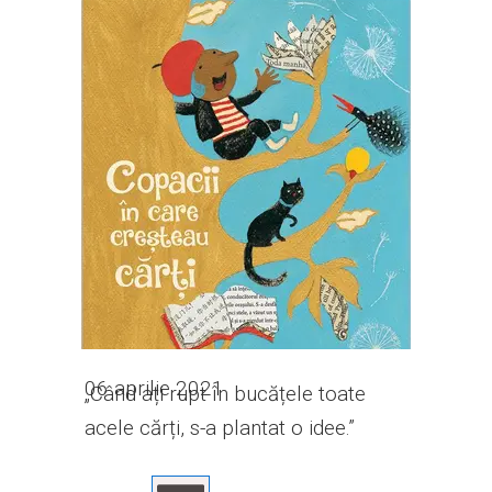
06 aprilie 2021
„Când ați rupt în bucățele toate
acele cărți, s-a plantat o idee.”