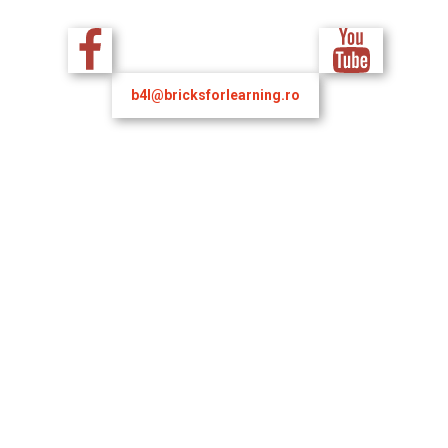
b4l@bricksforlearning.ro